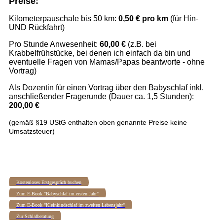
Preise:
Kilometerpauschale bis 50 km:
0,50 € pro km
(für Hin-
UND Rückfahrt)
Pro Stunde Anwesenheit:
60,00 €
(z.B. bei
Krabbelfrühstücke, bei denen ich einfach da bin und
eventuelle Fragen von Mamas/Papas beantworte - ohne
Vortrag)
Als Dozentin für einen Vortrag über den Babyschlaf inkl.
anschließender Fragerunde (Dauer ca. 1,5 Stunden):
200,00 €
(gemäß §19 UStG enthalten oben genannte Preise keine
Umsatzsteuer)
Kostenloses Erstgespräch buchen
Zum E-Book "Babyschlaf im ersten Jahr"
Zum E-Book "Kleinkindschlaf im zweiten Lebensjahr"
Zur Schlafberatung